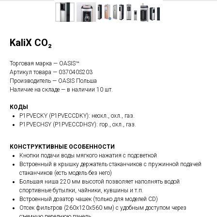
KaliX CO₂
Торговая марка — OASIS™
Артикул товара — 037040S203
Производитель — OASIS Польша
Наличие на складе — в наличии 10 шт.
КОДЫ
P1PVECKY (P1PVECCDKY): неохл., охл., газ.
P1PVECHSY (P1PVECCDHSY): гор., охл., газ.
КОНСТРУКТИВНЫЕ ОСОБЕННОСТИ
Кнопки подачи воды мягкого нажатия с подсветкой
Встроенный в крышку держатель стаканчиков с пружинной подачей
стаканчиков (есть модель без него)
Большая ниша 220 мм высотой позволяет наполнять водой
спортивные бутылки, чайники, кувшины и т.п.
Встроенный дозатор чашек (только для моделей CD)
Отсек фильтров (260х120х560 мм) с удобным доступом через
съемную переднюю панель