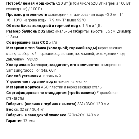
Потребляемая мощность
620 Вт (в том числе 520 Вт нагрев и 100 Вт
охлаждение) / 100 Вт
Производительность
охлаждения и газирования воды - 20 л/ч Т°
+8...10°С, нагрева воды - 7,9 л/ч Т° выше 92°C
Объем бачка холодной и горячей воды
1,5 л и 1,5 л
Размер баллона CO2
максимальные габариты: высота - 56 см, диаметр
- 13 см
Содержание газа CO2
5 г/л
Материал и тип бачка (холодной; горячей воды)
нержавеющая
сталь, разборный; нержавеющая сталь, несъемный, охлаждение - под
давлением PVDC℗
Холодильный аппарат, хладагент, его количество
компрессор
Samsung/Secop, R-134a, 60 г
Способ установки
напольный
Управление подачей воды
нажим на кнопки
Материал корпуса
АБС пластик и нержавеющая сталь
Сертифицирован по стандартам (требованиям)
Европейские
стандарты
Габариты (ширина х глубина х высота)
332х380х1120 мм
Вес
ок. 32 кг / 30,4 кг
Габариты в заводской упаковке
370х420х1140 мм
Гарантия
12 мес