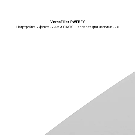
VersaFiller PWEBFY
Надстройка к фонтанчикам OASIS — аппарат для наполнения
бутылок VersaFiller, сенсорный (бесконтактный)