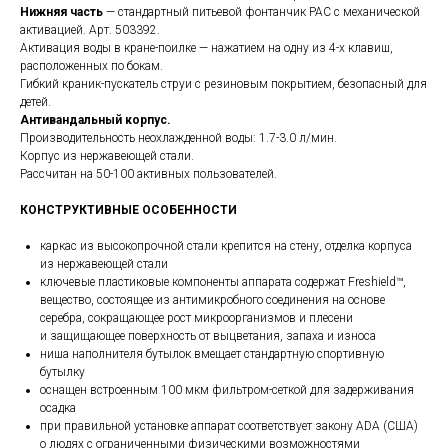
Нижняя часть
— стандартный питьевой фонтанчик PAC с механической
активацией. Арт. 503392.
Активация воды в кране-поилке — нажатием на одну из 4-х клавиш,
расположенных по бокам.
Гибкий краник-пускатель струи с резиновым покрытием, безопасный для
детей.
Антивандальный корпус.
Производительность неохлажденной воды: 1.7-3.0 л/мин.
Корпус из нержавеющей стали.
Рассчитан на 50-100 активных пользователей.
КОНСТРУКТИВНЫЕ ОСОБЕННОСТИ
каркас из высокопрочной стали крепится на стену, отделка корпуса
из нержавеющей стали
ключевые пластиковые компоненты аппарата содержат Freshield™,
вещество, состоящее из антимикробного соединения на основе
серебра, сокращающее рост микроорганизмов и плесени
и защищающее поверхность от выцветания, запаха и износа
ниша наполнителя бутылок вмещает стандартную спортивную
бутылку
оснащен встроенным 100 мкм фильтром-сеткой для задерживания
осадка
при правильной установке аппарат соответствует закону ADA (США)
о людях с ограниченными физическими возможностями