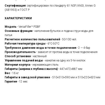
Сертификация
: сертифицирован по стандарту 61 NSF/ANSI, Annex G
(AB1953) и ГОСТ Р
ХАРАКТЕРИСТИКИ
Модель
- VersaFiller™ PSBF
Основные функции
- наполнение бутылок и подача струи воды для
питья
Расчетное количество пользователей
- 50-100 чел.
Рабочая температура среды
- 6°C-50°C
Требуемое давление воды в точке подключения
- 2 — 4 бар
Производительность
- зависит от протока воды в точке подключения
Способ установки
- настенный
Управление подачей воды
- нажатие на одну из 5-ти кнопок
Материал корпуса
- нержавеющая сталь
Габариты (ширина х глубина х высота)
- 447×472×887 мм
Вес
- 16 кг
Габариты в заводской упаковке
- 510×510×590 мм и 510×220×620 мм
Гарантия
- 12 мес